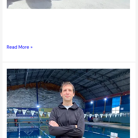
Rocío B. Santín
Webmaster
Read More »
Diego
Calvo