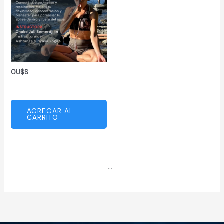
0
U$S
Yoga para Apneistas
AGREGAR AL
CARRITO
1
2
3
4
…
7
8
9
→