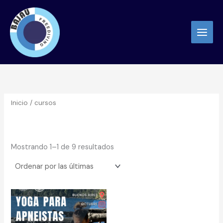
Sorted
Ir
by
latest
al
contenido
Inicio
/ cursos
cursos
Mostrando 1–1 de 9 resultados